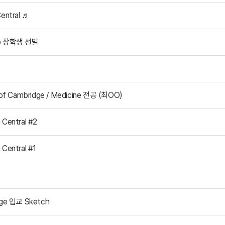
ntral ♬
hip 장학생 선발
 Cambridge / Medicine 전공 (최OO)
entral #2
entral #1
ege 입교 Sketch