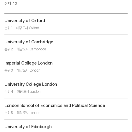
전체 : 10
University of Oxford
순위 1
해당 도시 Oxford
University of Cambridge
순위 2
해당 도시 Cambridge
Imperial College London
순위 3
해당 도시 London
University College London
순위 4
해당 도시 London
London School of Economics and Political Science
순위 5
해당 도시 London
University of Edinburgh