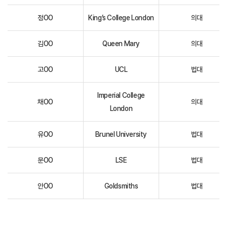
정OO
King’s College London
의대
김OO
Queen Mary
의대
고OO
UCL
법대
Imperial College
채OO
의대
London
유OO
Brunel University
법대
문OO
LSE
법대
안OO
Goldsmiths
법대