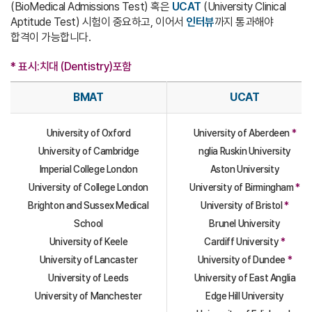
(BioMedical Admissions Test) 혹은
UCAT
(University Clinical
Aptitude Test) 시험이 중요하고, 이어서
인터뷰
까지 통과해야
합격이 가능합니다.
* 표시:치대 (Dentistry)포함
BMAT
UCAT
University of Oxford
University of Aberdeen
*
University of Cambridge
nglia Ruskin University
Imperial College London
Aston University
University of College London
University of Birmingham
*
Brighton and Sussex Medical
University of Bristol
*
School
Brunel University
University of Keele
Cardiff University
*
University of Lancaster
University of Dundee
*
University of Leeds
University of East Anglia
University of Manchester
Edge Hill University