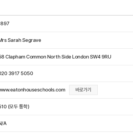
1897
Mrs Sarah Segrave
58 Clapham Common North Side London SW4 9RU
020 3917 5050
www.eatonhouseschools.com
바로가기
510 (모두 통학)
N/A