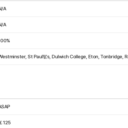
N/A
N/A
100%
Westminster, St Paul\\\'s, Dulwich College, Eton, Tonbridge, 
ASAP
￡125