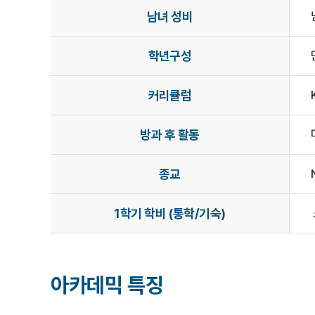
남녀 성비
학년구성
커리큘럼
방과 후 활동
종교
1학기 학비 (통학/기숙)
아카데믹 특징