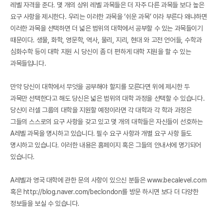
레벨 자격을 준다
.
몇 개의 상위 레벨 과목들은 더 자주 다른 과목들 보다 높은
요구 사항을 제시한다
.
우리는 이러한 과목을
‘
쉬운 과목
’
이라 부른다 왜냐하면
이러한 과목을 선택하면 더 넓은 범위의 대학에서 공부할 수 있는 과목들이기
때문이다
.
생물
,
화학
,
영문학
,
역사
,
물리
,
지리
,
현대 와 고전 언어들
,
수학과
심화수학 등이 대학 지원 시 당신이 좀 더 편하게 대학 지원을 할 수 있는
과목들입니다
.
만약 당신이 대학에서 무엇을 공부해야 할지를 모른다면 위에 제시한 두
과목만 선택한다고 해도 당신은 넓은 범위의 대학 과정을 선택할 수 있습니다
.
당신이 러셀 그룹의 대학을 지원할 예정이라면 각 대학과 각 학과 과정은
그들의 스스로의 요구 사항을 갖고 있고 몇 개의 대학들은 자신들이 선호하는
A레벨 과목을 명시하고 있습니다
.
필수 요구 사항과 개별 요구 사항 들도
명시하고 있습니다
.
이러한 내용은 홈페이지 혹은 그들의 안내서에 명기되어
있습니다
.
A레벨과 영국 대학에 관한 문의 사항이 있으신 분들은
www.becalevel.com
혹은 http://blog.naver.com/beclondon를 방문 하시면 보다 더 다양한
정보들을 보실 수 있습니다.