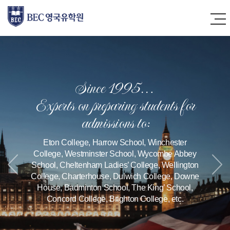
Since 1995…
Experts on preparing students for
admissions to:
Eton College, Harrow School, Winchester
College, Westminster School,
Wycombe Abbey
School, Cheltenham Ladies’ College, Wellington
College,
Charterhouse, Dulwich College, Downe
House, Badminton School,
The King’ School,
Concord College, Brighton College, etc.