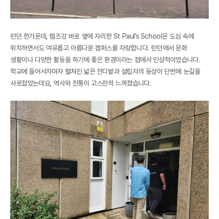
런던 한가운데
,
템즈강 바로 옆에 자리한
St Paul’s School
은 도심 속에
위치하면서도 여유롭고 아름다운 캠퍼스를 자랑합니다
.
런던에서 문화
생활이나 다양한 활동을 하기에 좋은 환경이라는 점에서 인상적이었습니다
.
학교에 들어서자마자 펼쳐진 넓은 잔디밭과 설립자의 동상이 단번에 눈길을
사로잡았는데요
,
역사와 전통이 고스란히 느껴졌습니다
.